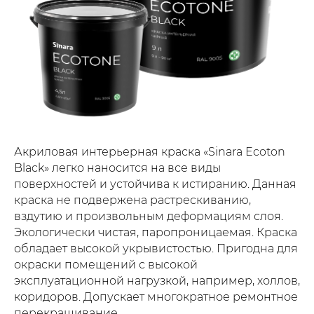
физ. лицам
юр. лицам
WILDBE
ОСТАВИТЬ ЗАЯВКУ
на сайте
Акриловая интерьерная краска «Sinara Ecoton
Black» легко наносится на все виды
поверхностей и устойчива к истиранию. Данная
краска не подвержена растрескиванию,
8 (800) 550 77 13
вздутию и произвольным деформациям слоя.
Экологически чистая, паропроницаемая. Краска
обладает высокой укрывистостью. Пригодна для
окраски помещений с высокой
эксплуатационной нагрузкой, например, холлов,
коридоров. Допускает многократное ремонтное
перекрашивание.